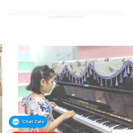
https://juara303z.com/
https://www.rhinologyonline.org/
bumbu medan
https://canildobalacobraco.com.br/
https://www.flvw-iserlohn.de/
https://bighand.jp/
psykologpernillezoega.dk
Chat Zalo