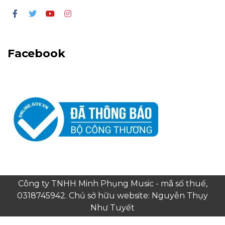
Facebook
Công ty TNHH Minh Phụng Music - mã số thuế,
0318745942. Chủ sở hữu website: Nguyễn Thụy
Như Tuyết